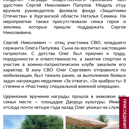
удостоен Сергей Николаевич Папулов. Медаль отцу
вручила руководитель филиала фонда «Защитники
Отечества» в Курганской области Наталья Семина. На
мероприятии также присутствовали семья героя и
земляки, которые пришли поддержать Сергея
Николаевича.
Сергей Николаевич — отец участника СВО, младшего
сержанта Олега Папулова. Сына он воспитал настоящим
патриотом. С детства Олег был приучен к труду,
порядочности и ответственности, а занятия спортом и
участие в военно-патриотическом клубе закалили его
характер. В зону СВО Олег Сергеевич отправился по
мобилизации, был тяжело ранен, за выполнение боевых
задач награжден медалями «За отвагу», «За храбрость» II
степени и «Участнику специальной военной операции».
Церемония вручения награды прошла в знаковом для
ПРИСОЕДИНИТЬСЯ
семьи месте — площадке Дворца культуры. Именно
отсюда почти четыре года назад Олег уезжал на службу.