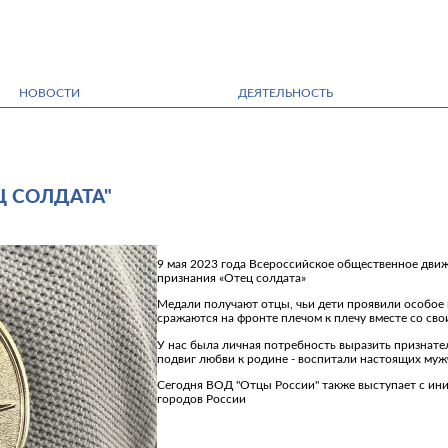
НОВОСТИ
ДЕЯТЕЛЬНОСТЬ
Ц СОЛДАТА"
9 мая 2023 года Всероссийское общественное дви
признания «Отец солдата»
Медали получают отцы, чьи дети проявили особое 
сражаются на фронте плечом к плечу вместе со св
У нас была личная потребность выразить признат
подвиг любви к родине - воспитали настоящих муж
Сегодня ВОД "Отцы России" также выступает с ин
городов России